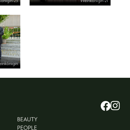
önigin-23
Weinkönigin-21
inkönigin
BEAUTY
PEOPLE