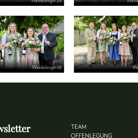
Weinkönigin-29
Weink
Weinkönigin-18
We
sletter
TEAM
OFFENLEGUNG