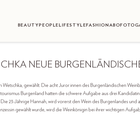
BEAUTY
PEOPLE
LIFESTYLE
FASHION
ABO
FOTOG
CHKA NEUE BURGENLÄNDISCHE
 Wetschka, gewählt. Die acht Juror:innen des Burgenländischen Wein
urismus Burgenland hatten die schwere Aufgabe aus drei Kandidatinne
 Die 23-Jährige Hannah, wird vorerst den Wein des Burgenlandes und a
rinzessin gewählt wurde, wird die Weinkönigin bei ihrer wichtigen Aufg