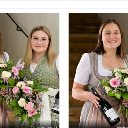
Weinkönigin-41
Weink