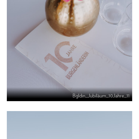
Bgldin_Jubiläum_10Jahre_11