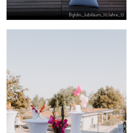
Bgldin_Jubiläum_10Jahre_12