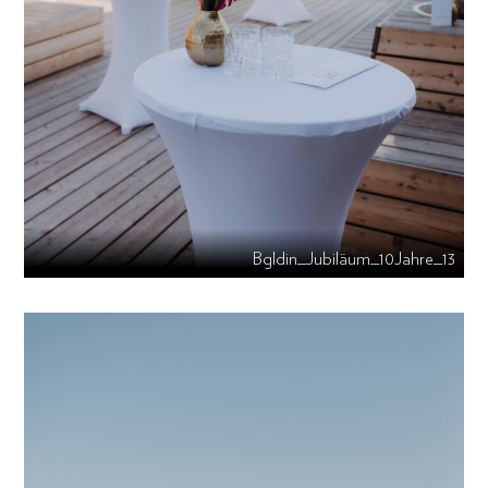
Bgldin_Jubiläum_10Jahre_13