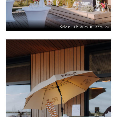
Bgldin_Jubiläum_10Jahre_20