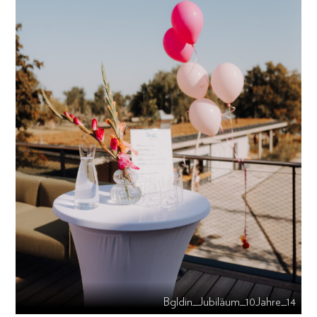
Bgldin_Jubiläum_10Jahre_14