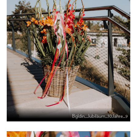
Bgldin_Jubiläum_10Jahre_9