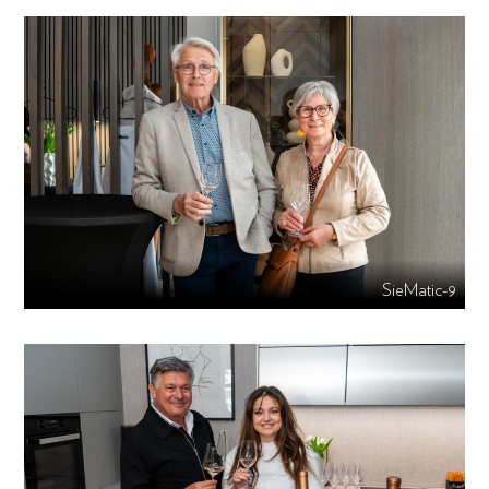
SieMatic-9