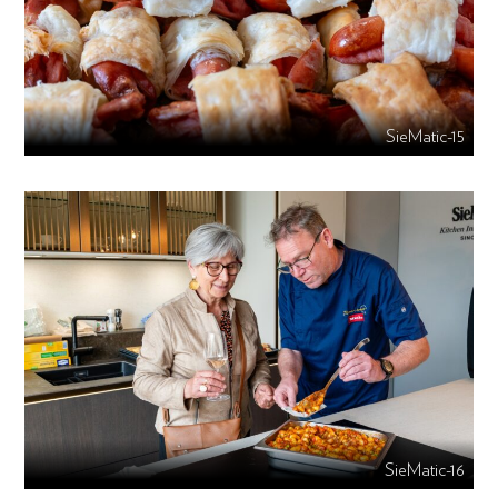
SieMatic-15
SieMatic-16