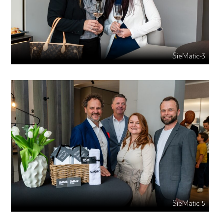
SieMatic-3
SieMatic-5