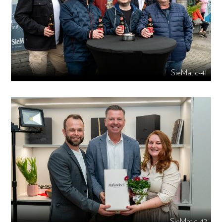
SieMatic-41
SieMatic-42