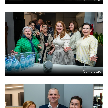
SieMatic-45