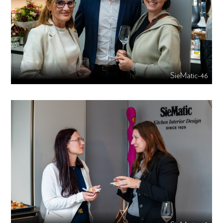
SieMatic-46