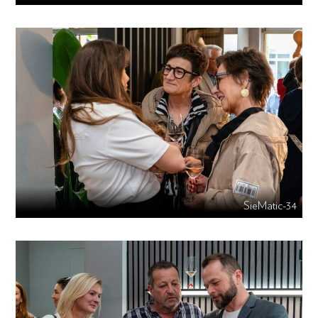
SieMatic-34