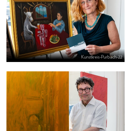
Kunstkreis-Purbach-22