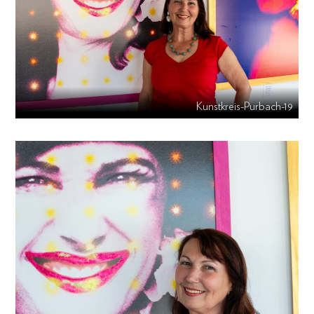
Kunstkreis-Purbach-19