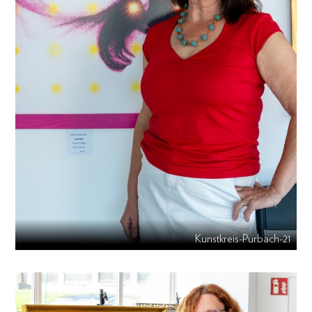
Kunstkreis-Purbach-21