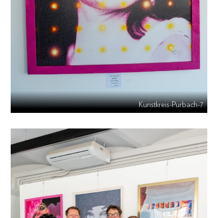
Kunstkreis-Purbach-7