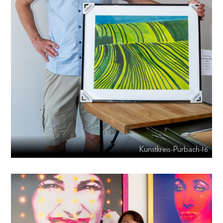
Kunstkreis-Purbach-16