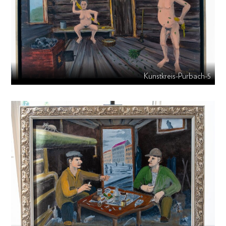
Kunstkreis-Purbach-5