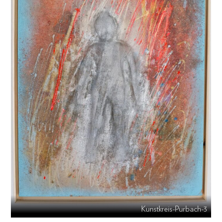
Kunstkreis-Purbach-3