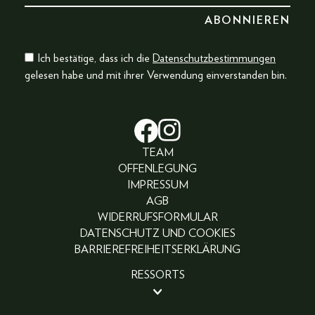
Ich bestätige, dass ich die
Datenschutzbestimmungen
gelesen habe und mit ihrer Verwendung einverstanden bin.
TEAM
OFFENLEGUNG
IMPRESSUM
AGB
WIDERRUFSFORMULAR
DATENSCHUTZ UND COOKIES
BARRIEREFREIHEITSERKLÄRUNG
RESSORTS
BEAUTY