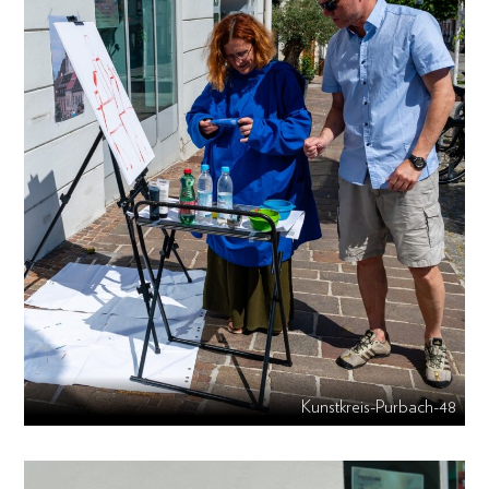
Kunstkreis-Purbach-48