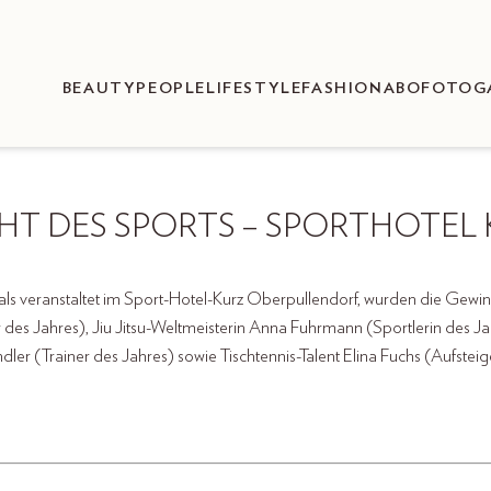
BEAUTY
PEOPLE
LIFESTYLE
FASHION
ABO
FOTOG
HT DES SPORTS – SPORTHOTEL 
 veranstaltet im Sport-Hotel-Kurz Oberpullendorf, wurden die Gewinne
des Jahres), Jiu Jitsu-Weltmeisterin Anna Fuhrmann (Sportlerin des 
er (Trainer des Jahres) sowie Tischtennis-Talent Elina Fuchs (Aufsteig