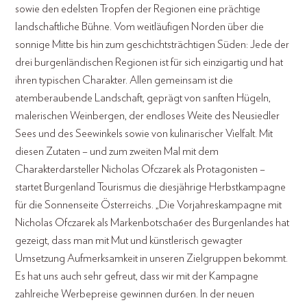
sowie den edelsten Tropfen der Regionen eine prächtige
landschaftliche Bühne. Vom weitläufigen Norden über die
sonnige Mitte bis hin zum geschichtsträchtigen Süden: Jede der
drei burgenländischen Regionen ist für sich einzigartig und hat
ihren typischen Charakter. Allen gemeinsam ist die
atemberaubende Landschaft, geprägt von sanften Hügeln,
malerischen Weinbergen, der endloses Weite des Neusiedler
Sees und des Seewinkels sowie von kulinarischer Vielfalt. Mit
diesen Zutaten – und zum zweiten Mal mit dem
Charakterdarsteller Nicholas Ofczarek als Protagonisten –
startet Burgenland Tourismus die diesjährige Herbstkampagne
für die Sonnenseite Österreichs. „Die Vorjahreskampagne mit
Nicholas Ofczarek als Markenbotscha6er des Burgenlandes hat
gezeigt, dass man mit Mut und künstlerisch gewagter
Umsetzung Aufmerksamkeit in unseren Zielgruppen bekommt.
Es hat uns auch sehr gefreut, dass wir mit der Kampagne
zahlreiche Werbepreise gewinnen dur6en. In der neuen