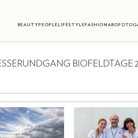
BEAUTY
PEOPLE
LIFESTYLE
FASHION
ABO
FOTOG
ESSERUNDGANG BIOFELDTAGE 2