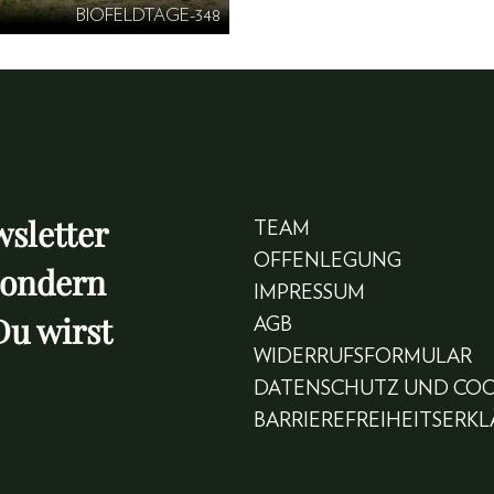
BIOFELDTAGE-348
sletter
TEAM
OFFENLEGUNG
sondern
IMPRESSUM
Du wirst
AGB
WIDERRUFSFORMULAR
DATENSCHUTZ UND COO
BARRIEREFREIHEITSERK