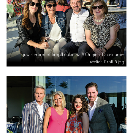
juwelier kroepfl kröpfl galantha // Original-Dateiname:
_Juwelier_Krpfl-8.jpg