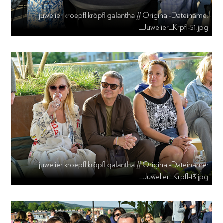
juwelier kroepfl kröpfl galantha // Original-Dateiname:
_Juwelier_Krpfl-51.jpg
juwelier kroepfl kröpfl galantha // Original-Dateiname:
_Juwelier_Krpfl-13.jpg