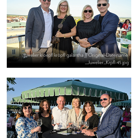
juwelier kroepfl kröpfl galantha // Original-Dateiname:
_Juwelier_Krpfl-45.jpg