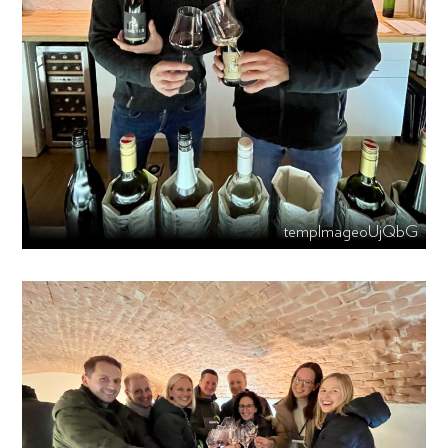
tempImageoUjQbG