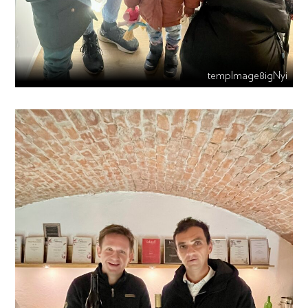
tempImage8igNyi