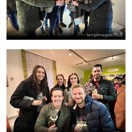
tempImagezx7BUE