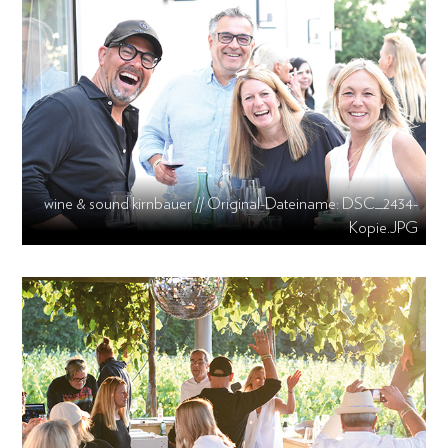
wine & sound kirnbauer // Original-Dateiname: DSC_2434-
Kopie.JPG