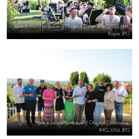
wine & sound kirnbauer // Original-Dateiname: DSC_2341-
Kopie.JPG
Wine & Sound Kirnbauer // Original-Dateiname:
IMG_5702.JPG