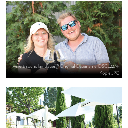
wine & sound kirnbauer // Original-Dateiname: DSC_2274-
Kopie.JPG