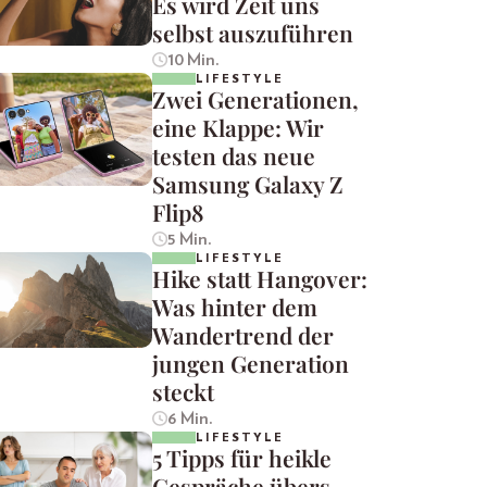
Es wird Zeit uns
selbst auszuführen
10 Min.
LIFESTYLE
Zwei Generationen,
eine Klappe: Wir
testen das neue
Samsung Galaxy Z
Flip8
5 Min.
LIFESTYLE
Hike statt Hangover:
Was hinter dem
Wandertrend der
jungen Generation
steckt
6 Min.
LIFESTYLE
5 Tipps für heikle
Gespräche übers