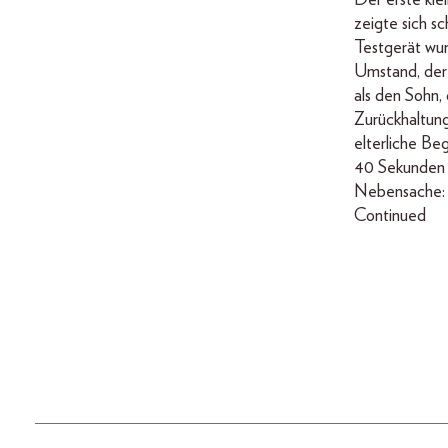
Der erste kle
zeigte sich s
Testgerät wurd
Umstand, der
als den Sohn, 
Zurückhaltung 
elterliche Be
40 Sekunden s
Nebensache: 
Continued