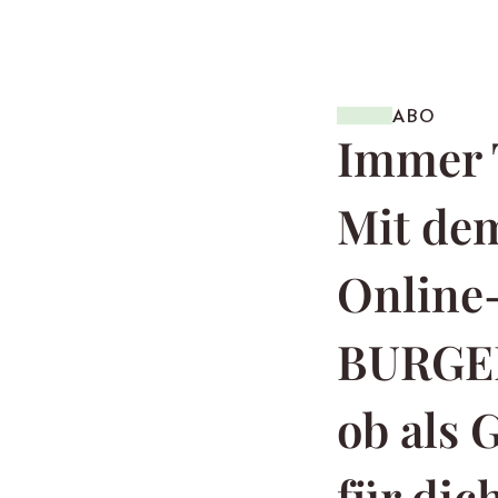
ABO
Immer 
Mit dem
Online
BURGE
ob als 
für dich