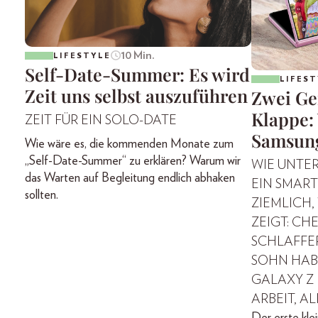
10 Min.
LIFESTYLE
Self-Date-Summer: Es wird
LIFEST
Zeit uns selbst auszuführen
Zwei Ge
Klappe: 
ZEIT FÜR EIN SOLO-DATE
Samsung
Wie wäre es, die kommenden Monate zum
„Self-Date-Summer“ zu erklären? Warum wir
WIE UNTE
das Warten auf Begleitung endlich abhaken
EIN SMAR
sollten.
ZIEMLICH,
ZEIGT: CH
SCHLAFFER
SOHN HAB
GALAXY Z F
ARBEIT, A