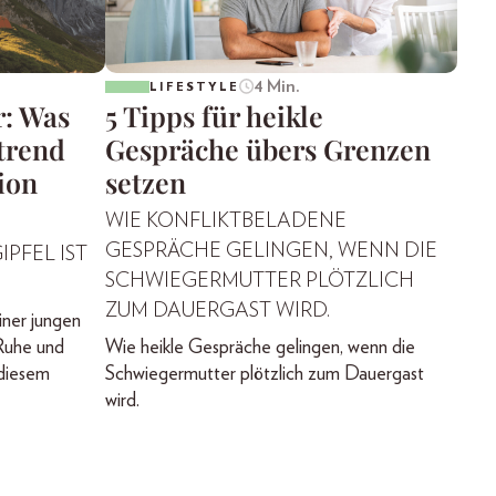
4 Min.
LIFESTYLE
r: Was
5 Tipps für heikle
trend
Gespräche übers Grenzen
ion
setzen
WIE KONFLIKTBELADENE
GESPRÄCHE GELINGEN, WENN DIE
IPFEL IST
SCHWIEGERMUTTER PLÖTZLICH
ZUM DAUERGAST WIRD.
iner jungen
Ruhe und
Wie heikle Gespräche gelingen, wenn die
 diesem
Schwiegermutter plötzlich zum Dauergast
wird.