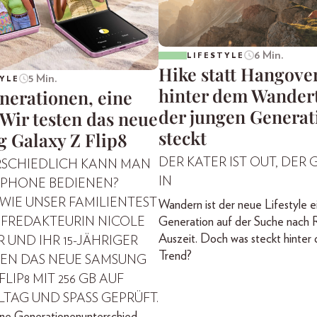
6 Min.
LIFESTYLE
Hike statt Hangove
5 Min.
YLE
hinter dem Wander
nerationen, eine
der jungen Generat
Wir testen das neue
steckt
 Galaxy Z Flip8
DER KATER IST OUT, DER G
RSCHIEDLICH KANN MAN
IN
TPHONE BEDIENEN?
 WIE UNSER FAMILIENTEST
Wandern ist der neue Lifestyle e
Generation auf der Suche nach 
EFREDAKTEURIN NICOLE
Auszeit. Doch was steckt hinter
 UND IHR 15-JÄHRIGER
Trend?
EN DAS NEUE SAMSUNG
LIP8 MIT 256 GB AUF
LLTAG UND SPASS GEPRÜFT.