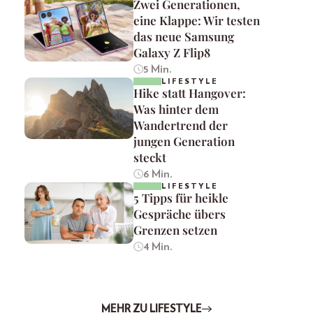
Zwei Generationen,
eine Klappe: Wir testen
das neue Samsung
Galaxy Z Flip8
5 Min.
LIFESTYLE
Hike statt Hangover:
Was hinter dem
Wandertrend der
jungen Generation
steckt
6 Min.
LIFESTYLE
5 Tipps für heikle
Gespräche übers
Grenzen setzen
4 Min.
MEHR ZU LIFESTYLE