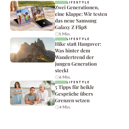
LIFESTYLE
Zwei Generationen,
eine Klappe: Wir testen
das neue Samsung
Galaxy Z Flip8
5 Min.
LIFESTYLE
Hike statt Hangover:
Was hinter dem
Wandertrend der
jungen Generation
steckt
6 Min.
LIFESTYLE
5 Tipps für heikle
Gespräche übers
Grenzen setzen
4 Min.