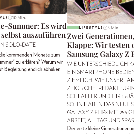
10 Min.
YLE
te-Summer: Es wird
5 Min.
LIFESTYLE
 selbst auszuführen
Zwei Generationen,
Klappe: Wir testen 
EIN SOLO-DATE
Samsung Galaxy Z 
, die kommenden Monate zum
ummer“ zu erklären? Warum wir
WIE UNTERSCHIEDLICH 
f Begleitung endlich abhaken
EIN SMARTPHONE BEDIE
ZIEMLICH, WIE UNSER FA
ZEIGT: CHEFREDAKTEURI
SCHLAFFER UND IHR 15-J
SOHN HABEN DAS NEUE 
GALAXY Z FLIP8 MIT 256 G
ARBEIT, ALLTAG UND SPAS
Der erste kleine Generationenun