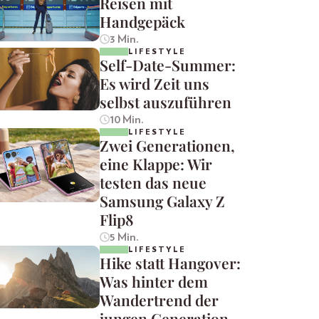
Reisen mit
Handgepäck
3 Min.
LIFESTYLE
Self-Date-Summer:
Es wird Zeit uns
selbst auszuführen
10 Min.
LIFESTYLE
Zwei Generationen,
eine Klappe: Wir
testen das neue
Samsung Galaxy Z
Flip8
5 Min.
LIFESTYLE
Hike statt Hangover:
Was hinter dem
Wandertrend der
jungen Generation