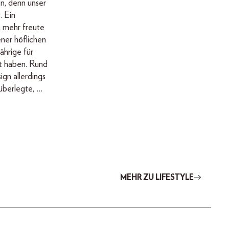
n, denn unser
. Ein
 mehr freute
ener höflichen
ährige für
rt haben. Rund
gn allerdings
überlegte, …
MEHR ZU LIFESTYLE