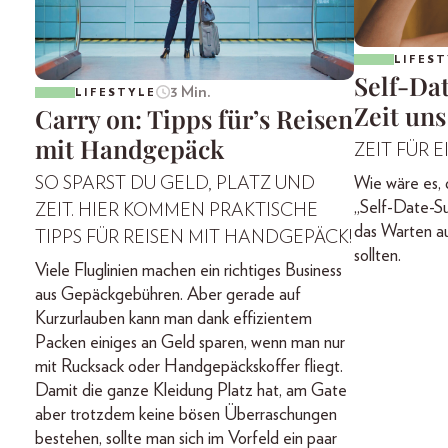
LIFEST
Self-Da
3 Min.
LIFESTYLE
Zeit uns
Carry on: Tipps für’s Reisen
mit Handgepäck
ZEIT FÜR 
SO SPARST DU GELD, PLATZ UND
Wie wäre es
„Self-Date-S
ZEIT. HIER KOMMEN PRAKTISCHE
das Warten au
TIPPS FÜR REISEN MIT HANDGEPÄCK!
sollten.
Viele Fluglinien machen ein richtiges Business
aus Gepäckgebühren. Aber gerade auf
Kurzurlauben kann man dank effizientem
Packen einiges an Geld sparen, wenn man nur
mit Rucksack oder Handgepäckskoffer fliegt.
Damit die ganze Kleidung Platz hat, am Gate
aber trotzdem keine bösen Überraschungen
bestehen, sollte man sich im Vorfeld ein paar