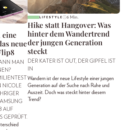
6 Min.
LIFESTYLE
Hike statt Hangover: Was
hinter dem Wandertrend
 eine
der jungen Generation
das neue
steckt
Flip8
DER KATER IST OUT, DER GIPFEL IST
KANN MAN
IN
NEN?
MILIENTEST
Wandern ist der neue Lifestyle einer jungen
Generation auf der Suche nach Ruhe und
N NICOLE
Auszeit. Doch was steckt hinter diesem
ÄHRIGER
Trend?
SAMSUNG
B AUF
S GEPRÜFT.
terschied