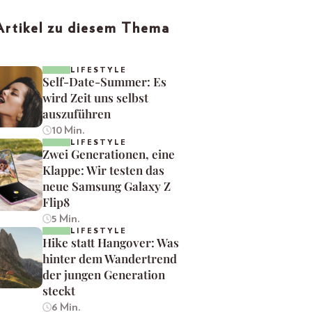
Artikel zu diesem Thema
LIFESTYLE
Self-Date-Summer: Es
wird Zeit uns selbst
auszuführen
10 Min.
LIFESTYLE
Zwei Generationen, eine
Klappe: Wir testen das
neue Samsung Galaxy Z
Flip8
5 Min.
LIFESTYLE
Hike statt Hangover: Was
hinter dem Wandertrend
der jungen Generation
steckt
6 Min.