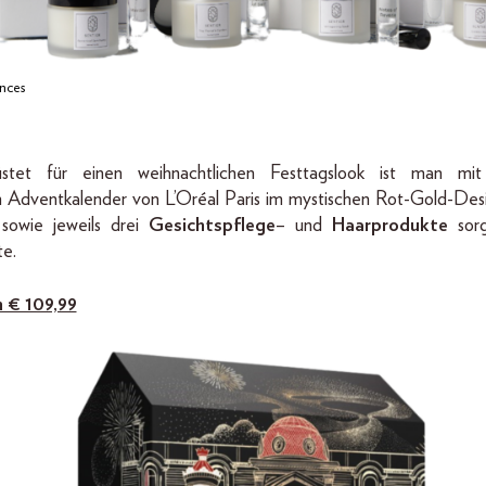
nces
üstet für einen weihnachtlichen Festtagslook ist man mi
n Adventkalender von L’Oréal Paris im mystischen Rot-Gold-Des
sowie jeweils drei
Gesichtspflege
– und
Haarprodukte
sor
e.
m € 109,99