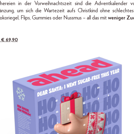
ereien in der Vorweihnachtszeit sind die Adventkalender 
änzung, um sich die Wartezeit aufs Christkind ohne schlechte
okoriegel, Flips, Gummies oder Nussmus – all das mit
weniger Zu
b € 69,90