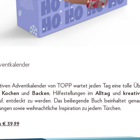
ventkalender
tiven Adventkalender von TOPP wartet jeden Tag eine tolle Üb
n
Kochen
und
Backen
, Hilfestellungen im
Alltag
und
kreati
f, entdeckt zu werden. Das beiliegende Buch beinhaltet genau
tungen sowie weihnachtliche Inspiration zu jedem Türchen.
m € 39,99