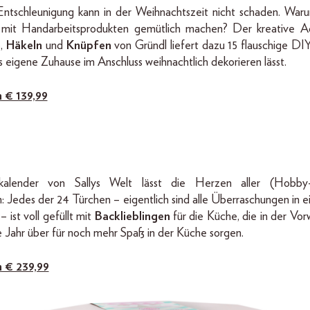
Entschleunigung kann in der Weihnachtszeit nicht schaden. Waru
h mit Handarbeitsprodukten gemütlich machen? Der kreative A
n
,
Häkeln
und
Knüpfen
von Gründl liefert dazu 15 flauschige DIY
s eigene Zuhause im Anschluss weihnachtlich dekorieren lässt.
m € 139,99
alender von Sallys Welt lässt die Herzen aller (Hobby-)
: Jedes der 24 Türchen – eigentlich sind alle Überraschungen in e
 ist voll gefüllt mit
Backlieblingen
für die Küche, die in der Vor
 Jahr über für noch mehr Spaß in der Küche sorgen.
m € 239,99