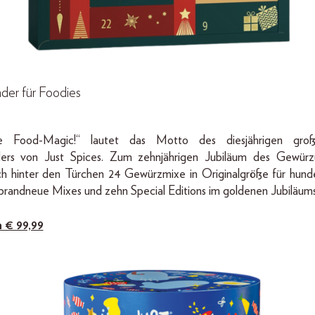
der für Foodies
te Food-Magic!“ lautet das Motto des diesjährigen gr
ers von Just Spices. Zum zehnjährigen Jubiläum des Gewür
ch hinter den Türchen 24 Gewürzmixe in Originalgröße für hund
 brandneue Mixes und zehn Special Editions im goldenen Jubiläum
m € 99,99