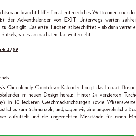
tsmann braucht Hilfe: Ein abenteuerliches Wettrennen quer du
 ist der Adventkalender von EXIT. Unterwegs warten zahlr
s zu lösen gilt. Das erste Türchen ist beschriftet – ab dann verrät 
n Rätsels, wo es am nächsten Tag weitergeht.
m € 37,99
onely
’s Chocolonely Countdown-Kalender bringt das Impact Busines
skalender im neuen Design heraus. Hinter 24 verzierten Türch
ny’s in 10 leckeren Geschmacksrichtungen sowie Wissenswerte
estliches zum Schmunzeln, und, sagen wir, eine ungewöhnliche Bes
nier aufrüttelt und die ungerechten Missstände für einen M