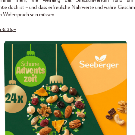
inmal mehr, wie vielfältig das Snackuniversum rund u
chte
doch ist – und dass erfreuliche Nährwerte und wahre Geschm
n Widerspruch sein müssen.
m € 25,–