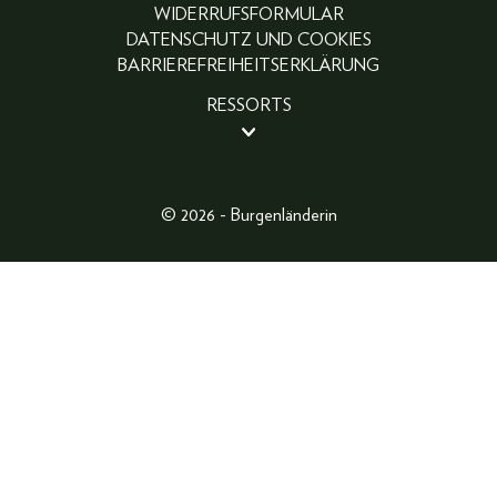
WIDERRUFSFORMULAR
DATENSCHUTZ UND COOKIES
BARRIEREFREIHEITSERKLÄRUNG
RESSORTS
BEAUTY
PEOPLE
LIFESTYLE
© 2026 - Burgenländerin
FASHION
ABO
FOTOGALERIE
GEWINNSPIELE
SHOP
MAGAZINARCHIV