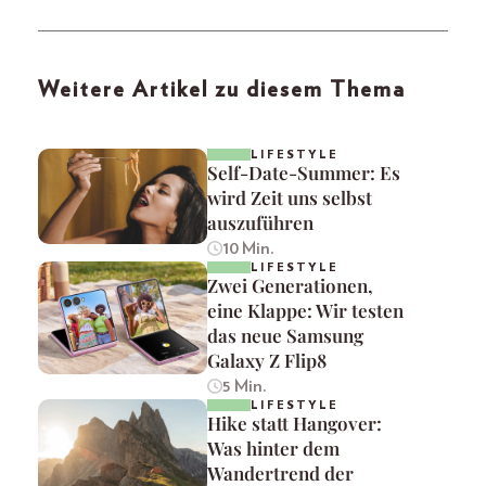
Weitere Artikel zu diesem Thema
LIFESTYLE
Self-Date-Summer: Es
wird Zeit uns selbst
auszuführen
10 Min.
LIFESTYLE
Zwei Generationen,
eine Klappe: Wir testen
das neue Samsung
Galaxy Z Flip8
5 Min.
LIFESTYLE
Hike statt Hangover:
Was hinter dem
Wandertrend der