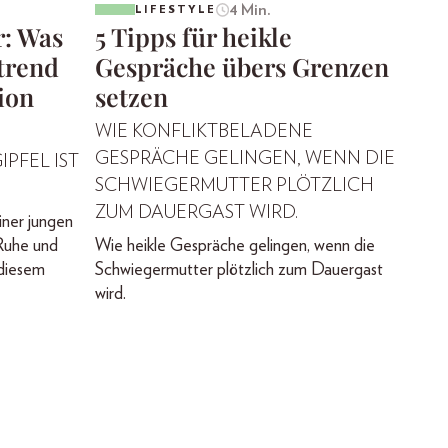
4 Min.
LIFESTYLE
r: Was
5 Tipps für heikle
trend
Gespräche übers Grenzen
ion
setzen
WIE KONFLIKTBELADENE
GESPRÄCHE GELINGEN, WENN DIE
IPFEL IST
SCHWIEGERMUTTER PLÖTZLICH
ZUM DAUERGAST WIRD.
iner jungen
Ruhe und
Wie heikle Gespräche gelingen, wenn die
 diesem
Schwiegermutter plötzlich zum Dauergast
wird.