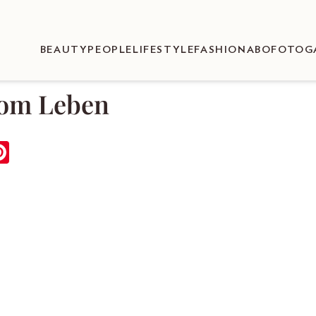
BEAUTY
PEOPLE
LIFESTYLE
FASHION
ABO
FOTOG
vom Leben