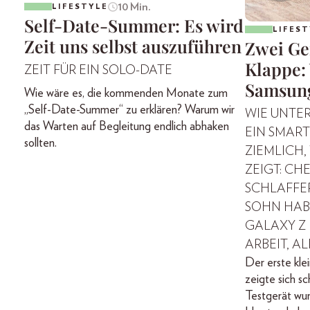
10 Min.
LIFESTYLE
Self-Date-Summer: Es wird
LIFEST
Zeit uns selbst auszuführen
Zwei Ge
Klappe: 
ZEIT FÜR EIN SOLO-DATE
Samsung
Wie wäre es, die kommenden Monate zum
„Self-Date-Summer“ zu erklären? Warum wir
WIE UNTE
das Warten auf Begleitung endlich abhaken
EIN SMAR
sollten.
ZIEMLICH,
ZEIGT: CH
SCHLAFFER
SOHN HAB
GALAXY Z F
ARBEIT, A
Der erste kle
zeigte sich s
Testgerät wurd