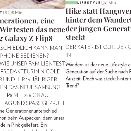
6 Min.
LIFESTYLE
Hike statt Hangove
5 Min.
YLE
hinter dem Wander
nerationen, eine
der jungen Generat
Wir testen das neue
steckt
 Galaxy Z Flip8
DER KATER IST OUT, DER G
RSCHIEDLICH KANN MAN
IN
TPHONE BEDIENEN?
 WIE UNSER FAMILIENTEST
Wandern ist der neue Lifestyle e
Generation auf der Suche nach 
EFREDAKTEURIN NICOLE
Auszeit. Doch was steckt hinter
 UND IHR 15-JÄHRIGER
Trend?
EN DAS NEUE SAMSUNG
LIP8 MIT 256 GB AUF
LLTAG UND SPASS GEPRÜFT.
ine Generationenunterschied
chon beim Auspacken, denn unser
e in Pink geliefert. Ein