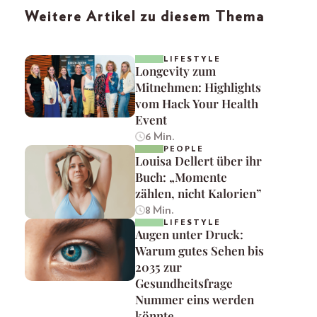
Weitere Artikel zu diesem Thema
LIFESTYLE
Longevity zum
Mitnehmen: Highlights
vom Hack Your Health
Event
6 Min.
PEOPLE
Louisa Dellert über ihr
Buch: „Momente
zählen, nicht Kalorien”
8 Min.
LIFESTYLE
Augen unter Druck:
Warum gutes Sehen bis
2035 zur
Gesundheitsfrage
Nummer eins werden
könnte