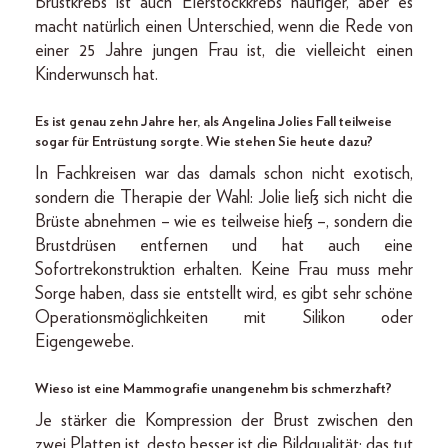
Brustkrebs ist auch Eier­stockkrebs häufiger, aber es
macht natürlich einen Unterschied, wenn die Rede von
einer 25 Jahre jungen Frau ist, die vielleicht einen
Kinderwunsch hat.
Es ist genau zehn Jahre her, als Angelina Jolies Fall teilweise
sogar für Entrüstung sorgte. Wie stehen Sie heute dazu?
In Fachkreisen war das damals schon nicht exotisch,
sondern die Therapie der Wahl: Jolie ließ sich nicht die
Brüste abnehmen – wie es teilweise hieß –, sondern die
Brustdrüsen entfernen und hat auch eine
Sofortrekonstruktion erhalten. Keine Frau muss mehr
Sorge haben, dass sie entstellt wird, es gibt sehr schöne
Operationsmöglichkeiten mit Silikon oder
Eigengewebe.
Wieso ist eine Mammografie unangenehm bis schmerzhaft?
Je stärker die Kompression der Brust zwischen den
zwei Platten ist, desto besser ist die Bildqualität; das tut