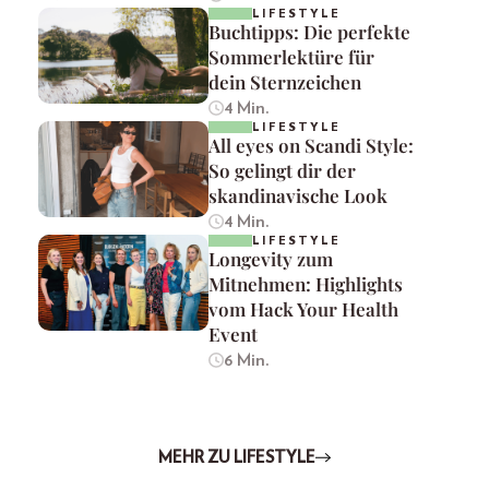
LIFESTYLE
Buchtipps: Die perfekte
Sommerlektüre für
dein Sternzeichen
4 Min.
LIFESTYLE
All eyes on Scandi Style:
So gelingt dir der
skandinavische Look
4 Min.
LIFESTYLE
Longevity zum
Mitnehmen: Highlights
vom Hack Your Health
Event
6 Min.
MEHR ZU LIFESTYLE