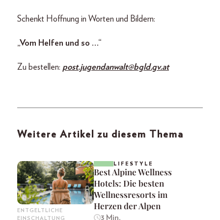
Schenkt Hoffnung in Worten und Bildern:
„Vom Helfen und so …“
Zu bestellen:
post.jugendanwalt@bgld.gv.at
Weitere Artikel zu diesem Thema
LIFESTYLE
Best Alpine Wellness
Hotels: Die besten
Wellnessresorts im
Herzen der Alpen
ENTGELTLICHE
3 Min.
EINSCHALTUNG