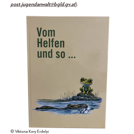
post.jugendanwalt@bgld.gv.at
).
© Viktoria Kery Erdelyi