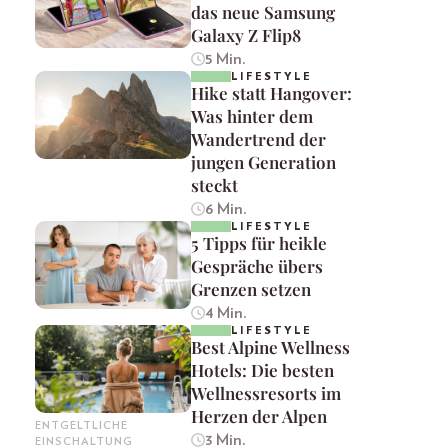
das neue Samsung
Galaxy Z Flip8
5 Min.
LIFESTYLE
Hike statt Hangover:
Was hinter dem
Wandertrend der
jungen Generation
steckt
6 Min.
LIFESTYLE
5 Tipps für heikle
Gespräche übers
Grenzen setzen
4 Min.
LIFESTYLE
Best Alpine Wellness
Hotels: Die besten
Wellnessresorts im
Herzen der Alpen
ENTGELTLICHE
3 Min.
EINSCHALTUNG