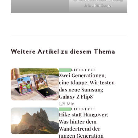
Julius Hirtzberger
Weitere Artikel zu diesem Thema
LIFESTYLE
Zwei Generationen,
eine Klappe: Wir testen
das neue Samsung
Galaxy Z Flip8
5 Min.
LIFESTYLE
Hike statt Hangover:
Was hinter dem
Wandertrend der
jungen Generation