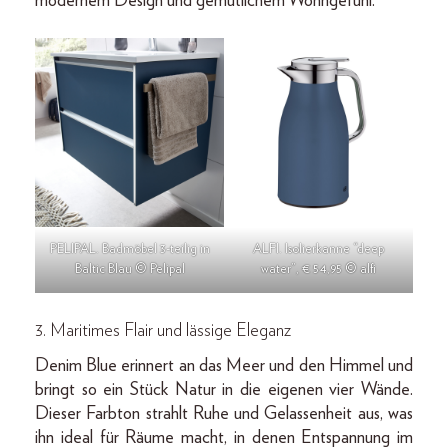
modernem Design und gemütlichem Wohngefühl.
PELIPAL. Badmöbel 3-teilig in
ALFI. Isolierkanne “deep
Baltic Blau © Pelipal
water”, € 54,95 © alfi
3.
Maritimes Flair und lässige Eleganz
Denim Blue erinnert an das Meer und den Himmel und
bringt so ein Stück Natur in die eigenen vier Wände.
Dieser Farbton strahlt Ruhe und Gelassenheit aus, was
ihn ideal für Räume macht, in denen Entspannung im