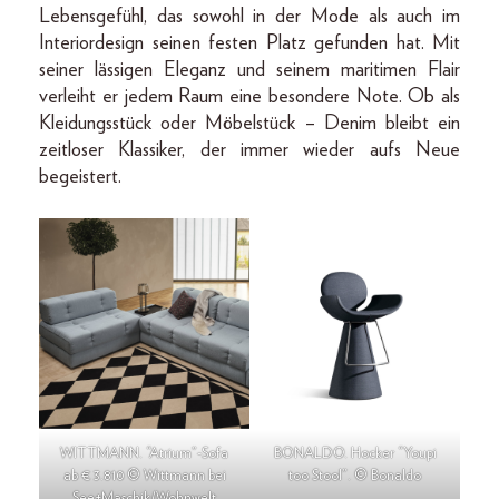
Lebensgefühl, das sowohl in der Mode als auch im
Interiordesign seinen festen Platz gefunden hat. Mit
seiner lässigen Eleganz und seinem maritimen Flair
verleiht er jedem Raum eine besondere Note. Ob als
Kleidungsstück oder Möbelstück – Denim bleibt ein
zeitloser Klassiker, der immer wieder aufs Neue
begeistert.
WITTMANN. “Atrium”-Sofa
BONALDO. Hocker “Youpi
ab € 3.810 © Wittmann bei
too Stool”. © Bonaldo
See+Maschik/Wohnwelt