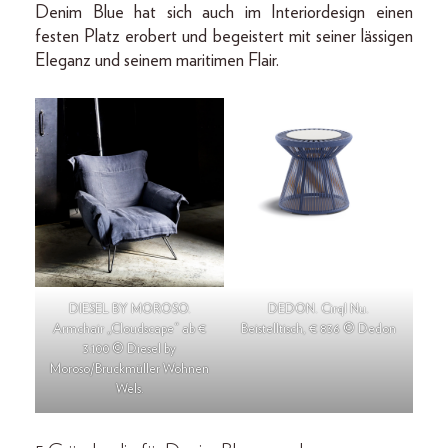
Denim Blue hat sich auch im Interiordesign einen
festen Platz erobert und begeistert mit seiner lässigen
Eleganz und seinem maritimen Flair.
DIESEL BY MOROSO.
DEDON. Cirql Nu.
Armchair „Cloudscape“ ab €
Beistelltisch, € 836 © Dedon
3.100 © Diesel by
Moroso/Bruckmüller Wohnen
Wels.