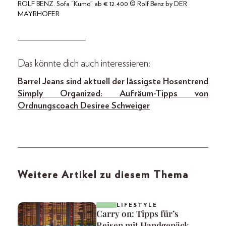
ROLF BENZ. Sofa “Kumo” ab € 12.400 © Rolf Benz by DER
MAYRHOFER
_______________
Das könnte dich auch interessieren:
Barrel Jeans sind aktuell der lässigste Hosentrend
Simply Organized: Aufräum-Tipps von
Ordnungscoach Desiree Schweiger
Weitere Artikel zu diesem Thema
LIFESTYLE
Carry on: Tipps für’s
Reisen mit Handgepäck