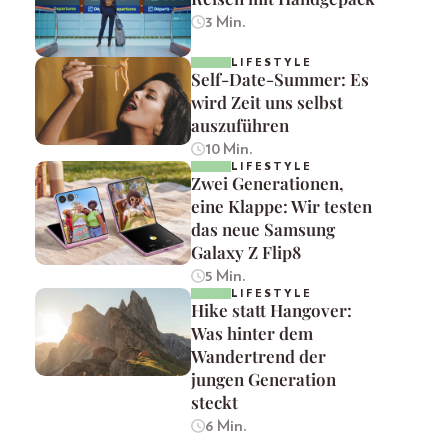
3 Min.
LIFESTYLE
Self-Date-Summer: Es
wird Zeit uns selbst
auszuführen
10 Min.
LIFESTYLE
Zwei Generationen,
eine Klappe: Wir testen
das neue Samsung
Galaxy Z Flip8
5 Min.
LIFESTYLE
Hike statt Hangover:
Was hinter dem
Wandertrend der
jungen Generation
steckt
6 Min.