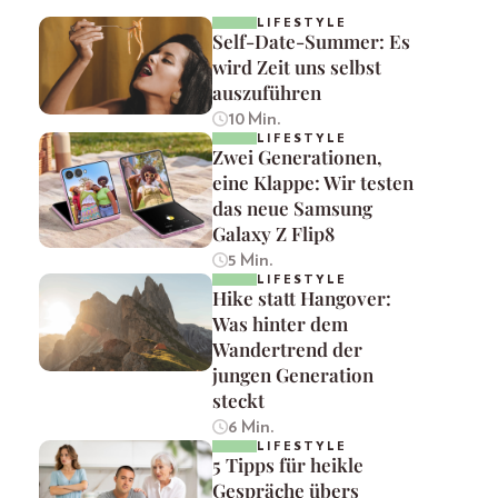
LIFESTYLE
Self-Date-Summer: Es
wird Zeit uns selbst
auszuführen
10 Min.
LIFESTYLE
Zwei Generationen,
eine Klappe: Wir testen
das neue Samsung
Galaxy Z Flip8
5 Min.
LIFESTYLE
Hike statt Hangover:
Was hinter dem
Wandertrend der
jungen Generation
steckt
6 Min.
LIFESTYLE
5 Tipps für heikle
Gespräche übers