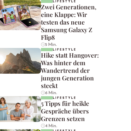
LIFESTYLE
Zwei Generationen,
eine Klappe: Wir
testen das neue
Samsung Galaxy Z
Flip8
5 Min.
LIFESTYLE
Hike statt Hangover:
Was hinter dem
Wandertrend der
jungen Generation
steckt
6 Min.
LIFESTYLE
5 Tipps für heikle
Gespräche übers
Grenzen setzen
4 Min.
LIFESTYLE