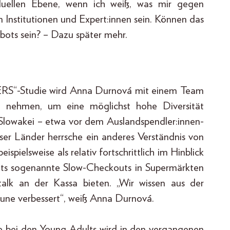
iduellen Ebene, wenn ich weiß, was mir gegen
en Institutionen und Expert:innen sein. Können das
bots sein? – Dazu später mehr.
NERS“-Studie wird Anna Durnová mit einem Team
e nehmen, um eine möglichst hohe Diversität
 Slowakei – etwa vor dem Auslandspendler:innen-
ser Länder herrsche ein anderes Verständnis von
spielsweise als relativ fortschrittlich im Hinblick
its sogenannte Slow-Checkouts in Supermärkten
talk an der Kassa bieten. „Wir wissen aus der
aune verbessert“, weiß Anna Durnová.
e bei den Young Adults wird in den vergangenen