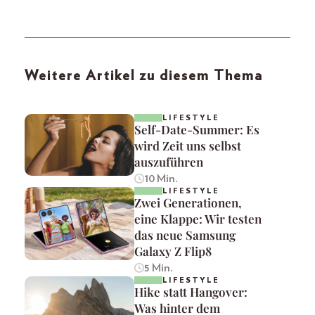
Weitere Artikel zu diesem Thema
LIFESTYLE
Self-Date-Summer: Es
wird Zeit uns selbst
auszuführen
10 Min.
LIFESTYLE
Zwei Generationen,
eine Klappe: Wir testen
das neue Samsung
Galaxy Z Flip8
5 Min.
LIFESTYLE
Hike statt Hangover:
Was hinter dem