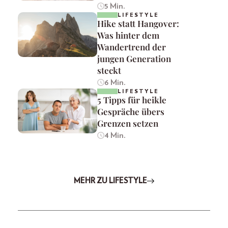
5 Min.
LIFESTYLE
Hike statt Hangover:
Was hinter dem
Wandertrend der
jungen Generation
steckt
6 Min.
LIFESTYLE
5 Tipps für heikle
Gespräche übers
Grenzen setzen
4 Min.
MEHR ZU LIFESTYLE