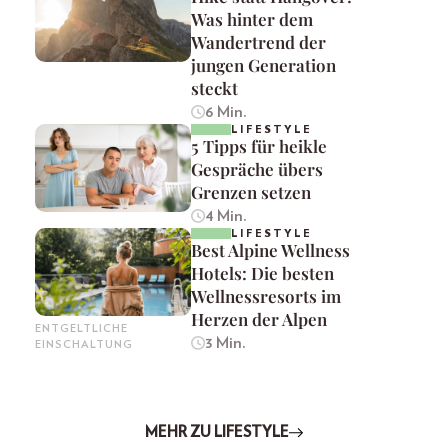
Was hinter dem
Wandertrend der
jungen Generation
steckt
6 Min.
LIFESTYLE
5 Tipps für heikle
Gespräche übers
Grenzen setzen
4 Min.
LIFESTYLE
Best Alpine Wellness
Hotels: Die besten
Wellnessresorts im
Herzen der Alpen
ENTGELTLICHE
3 Min.
EINSCHALTUNG
MEHR ZU LIFESTYLE