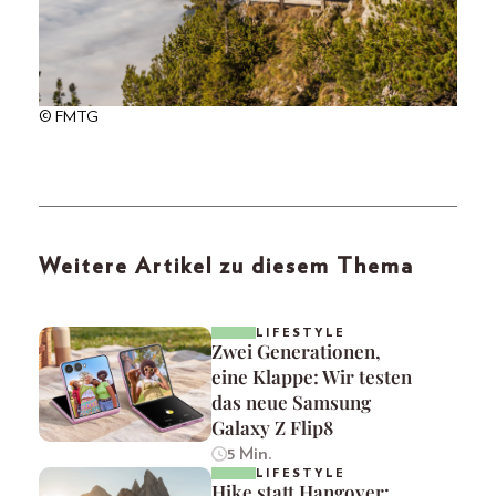
© FMTG
Weitere Artikel zu diesem Thema
LIFESTYLE
Zwei Generationen,
eine Klappe: Wir testen
das neue Samsung
Galaxy Z Flip8
5 Min.
LIFESTYLE
Hike statt Hangover: