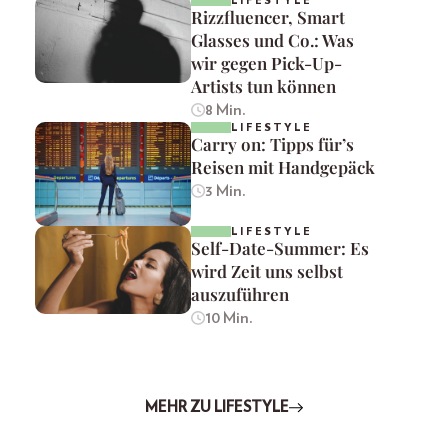
LIFESTYLE
Rizzfluencer, Smart
Glasses und Co.: Was
wir gegen Pick-Up-
Artists tun können
8 Min.
LIFESTYLE
Carry on: Tipps für’s
Reisen mit Handgepäck
3 Min.
LIFESTYLE
Self-Date-Summer: Es
wird Zeit uns selbst
auszuführen
10 Min.
MEHR ZU LIFESTYLE