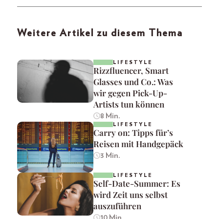
Weitere Artikel zu diesem Thema
LIFESTYLE
Rizzfluencer, Smart
Glasses und Co.: Was
wir gegen Pick-Up-
Artists tun können
8 Min.
LIFESTYLE
Carry on: Tipps für’s
Reisen mit Handgepäck
3 Min.
LIFESTYLE
Self-Date-Summer: Es
wird Zeit uns selbst
auszuführen
10 Min.