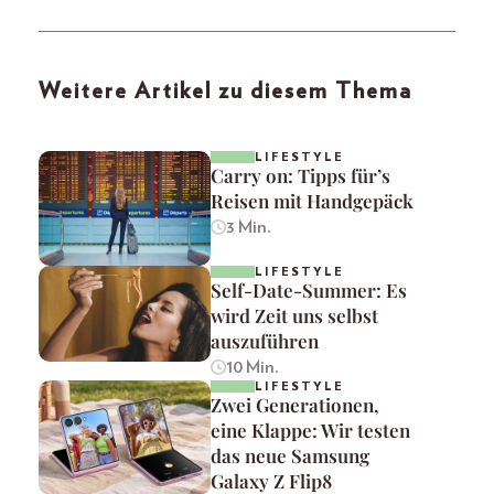
Weitere Artikel zu diesem Thema
LIFESTYLE
Carry on: Tipps für’s
Reisen mit Handgepäck
3 Min.
LIFESTYLE
Self-Date-Summer: Es
wird Zeit uns selbst
auszuführen
10 Min.
LIFESTYLE
Zwei Generationen,
eine Klappe: Wir testen
das neue Samsung
Galaxy Z Flip8