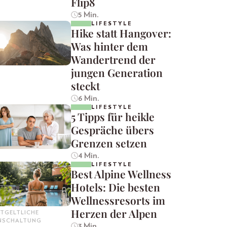
Flip8
5 Min.
LIFESTYLE
Hike statt Hangover:
Was hinter dem
Wandertrend der
jungen Generation
steckt
6 Min.
LIFESTYLE
5 Tipps für heikle
Gespräche übers
Grenzen setzen
4 Min.
LIFESTYLE
Best Alpine Wellness
Hotels: Die besten
Wellnessresorts im
Herzen der Alpen
TGELTLICHE
INSCHALTUNG
3 Min.