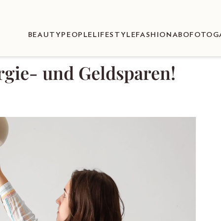
BEAUTY
PEOPLE
LIFESTYLE
FASHION
ABO
FOTOG
rgie- und Geldsparen!