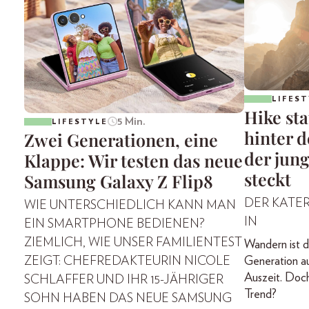
LIFEST
Hike st
5 Min.
LIFESTYLE
hinter 
Zwei Generationen, eine
der jun
Klappe: Wir testen das neue
steckt
Samsung Galaxy Z Flip8
DER KATER 
WIE UNTERSCHIEDLICH KANN MAN
IN
EIN SMARTPHONE BEDIENEN?
ZIEMLICH, WIE UNSER FAMILIENTEST
Wandern ist d
Generation a
ZEIGT: CHEFREDAKTEURIN NICOLE
Auszeit. Doch
SCHLAFFER UND IHR 15-JÄHRIGER
Trend?
SOHN HABEN DAS NEUE SAMSUNG