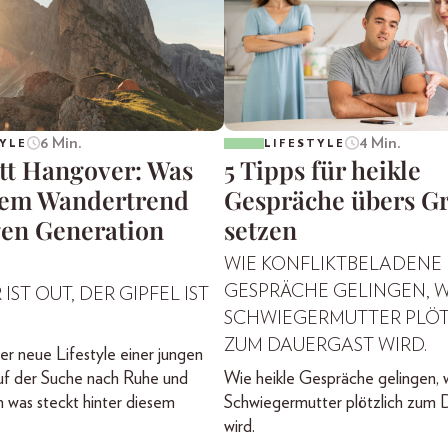
6 Min.
4 Min.
YLE
LIFESTYLE
att Hangover: Was
5 Tipps für heikle
dem Wandertrend
Gespräche übers G
gen Generation
setzen
WIE KONFLIKTBELADENE
GESPRÄCHE GELINGEN, 
IST OUT, DER GIPFEL IST
SCHWIEGERMUTTER PLÖT
ZUM DAUERGAST WIRD.
er neue Lifestyle einer jungen
uf der Suche nach Ruhe und
Wie heikle Gespräche gelingen, 
 was steckt hinter diesem
Schwiegermutter plötzlich zum 
wird.