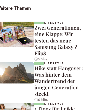
eitere Themen
LIFESTYLE
Zwei Generationen,
eine Klappe: Wir
testen das neue
Samsung Galaxy Z
Flip8
5 Min.
LIFESTYLE
Hike statt Hangover:
Was hinter dem
Wandertrend der
jungen Generation
steckt
6 Min.
LIFESTYLE
5 Tipps für heikle