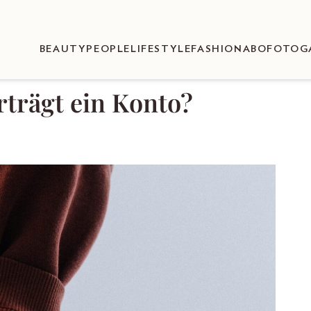
BEAUTY
PEOPLE
LIFESTYLE
FASHION
ABO
FOTOG
rträgt ein Konto?