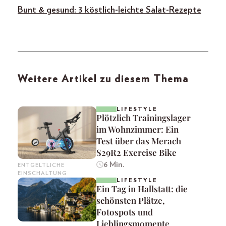
Bunt & gesund: 3 köstlich-leichte Salat-Rezepte
Weitere Artikel zu diesem Thema
LIFESTYLE
Plötzlich Trainingslager
im Wohnzimmer: Ein
Test über das Merach
S29R2 Exercise Bike
6 Min.
ENTGELTLICHE
EINSCHALTUNG
LIFESTYLE
Ein Tag in Hallstatt: die
schönsten Plätze,
Fotospots und
Lieblingsmomente