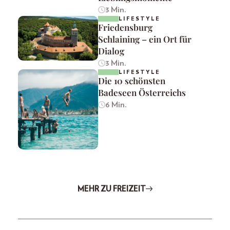
3 Min.
LIFESTYLE
Friedensburg
Schlaining – ein Ort für
Dialog
3 Min.
LIFESTYLE
Die 10 schönsten
Badeseen Österreichs
6 Min.
MEHR ZU FREIZEIT