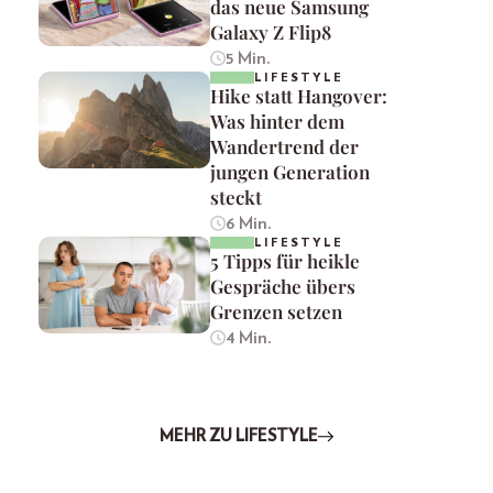
das neue Samsung
Galaxy Z Flip8
5 Min.
LIFESTYLE
Hike statt Hangover:
Was hinter dem
Wandertrend der
jungen Generation
steckt
6 Min.
LIFESTYLE
5 Tipps für heikle
Gespräche übers
Grenzen setzen
4 Min.
MEHR ZU LIFESTYLE