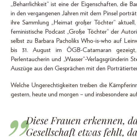
„Beharrlichkeit“ ist eine der Eigenschaften, die Ba
in den vergangenen Jahren mit dem Pinsel porträt
ihre Sammlung „Heimat großer Töchter“ aktuell, F
feministische Podcast „Große Töchter“ der Autori
selbst zu Barbara Pacholiks Who-is-who auf Lei
bis 31. August im ÖGB-Catamaran gezeigt, d
Perlentaucherin und „Wasser“-Verlagsgründerin S
Auszüge aus den Gesprächen mit den Porträtierte
Welche Ungerechtigkeiten treiben die Kämpferinn
gestern, heute und morgen – und insbesondere au
Diese Frauen erkennen, da
Gesellschaft etwas fehlt, d