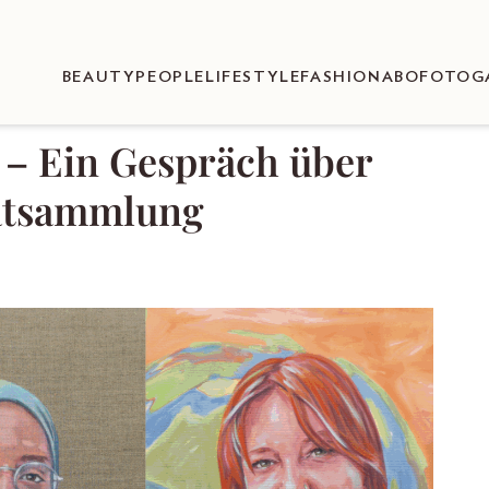
BEAUTY
PEOPLE
LIFESTYLE
FASHION
ABO
FOTOG
 – Ein Gespräch über
rätsammlung