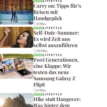
LIFESTYLE
Carry on: Tipps für’s
Reisen mit
Handgepäck
3 Min.
LIFESTYLE
Self-Date-Summer:
Es wird Zeit uns
selbst auszuführen
10 Min.
LIFESTYLE
Zwei Generationen,
eine Klappe: Wir
testen das neue
Samsung Galaxy Z
Flip8
5 Min.
LIFESTYLE
Hike statt Hangover:
Was hinter dem