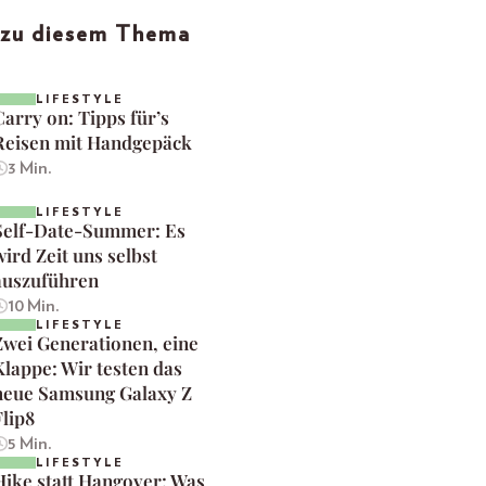
l zu diesem Thema
LIFESTYLE
Carry on: Tipps für’s
Reisen mit Handgepäck
3 Min.
LIFESTYLE
Self-Date-Summer: Es
wird Zeit uns selbst
auszuführen
10 Min.
LIFESTYLE
Zwei Generationen, eine
Klappe: Wir testen das
neue Samsung Galaxy Z
Flip8
5 Min.
LIFESTYLE
Hike statt Hangover: Was