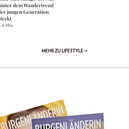
hinter dem Wandertrend
der jungen Generation
steckt
6 Min.
MEHR ZU LIFESTYLE