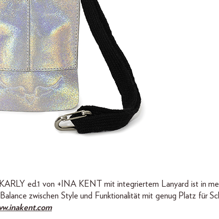
 KARLY ed.1 von +INA KENT mit integriertem Lanyard ist in meh
 Balance zwischen Style und Funktio­nalität mit genug Platz für Sc
w.inakent.com