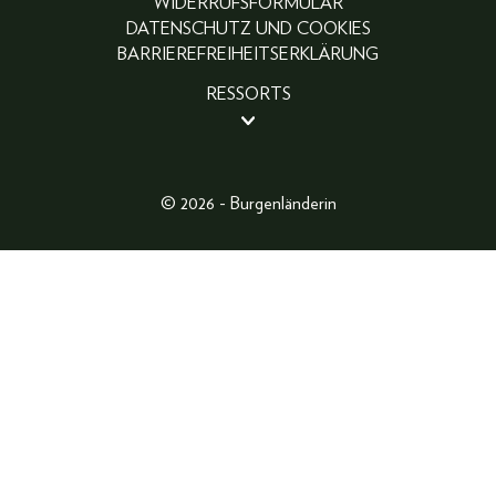
WIDERRUFSFORMULAR
DATENSCHUTZ UND COOKIES
BARRIEREFREIHEITSERKLÄRUNG
RESSORTS
BEAUTY
PEOPLE
LIFESTYLE
© 2026 - Burgenländerin
FASHION
ABO
FOTOGALERIE
GEWINNSPIELE
SHOP
MAGAZINARCHIV