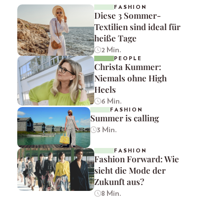
FASHION
Diese 3 Sommer-
Textilien sind ideal für
heiße Tage
2 Min.
PEOPLE
Christa Kummer:
Niemals ohne High
Heels
6 Min.
FASHION
Summer is calling
3 Min.
FASHION
Fashion Forward: Wie
sieht die Mode der
Zukunft aus?
8 Min.