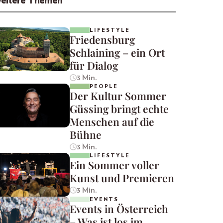
eitere Themen
LIFESTYLE
Friedensburg
Schlaining – ein Ort
für Dialog
3 Min.
PEOPLE
Der Kultur Sommer
Güssing bringt echte
Menschen auf die
Bühne
3 Min.
LIFESTYLE
Ein Sommer voller
Kunst und Premieren
3 Min.
EVENTS
Events in Österreich
– Was ist los im