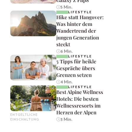
5 Min.
LIFESTYLE
Hike statt Hangover:
Was hinter dem
Wandertrend der
jungen Generation
steckt
6 Min.
LIFESTYLE
5 Tipps für heikle
Gespräche übers
Grenzen setzen
4 Min.
LIFESTYLE
Best Alpine Wellness
Hotels: Die besten
Wellnessresorts im
Herzen der Alpen
ENTGELTLICHE
3 Min.
EINSCHALTUNG