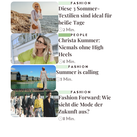
FASHION
Diese 3 Sommer-
Textilien sind ideal für
heiße Tage
2 Min.
PEOPLE
Christa Kummer:
Niemals ohne High
Heels
6 Min.
FASHION
Summer is calling
3 Min.
FASHION
Fashion Forward: Wie
sieht die Mode der
Zukunft aus?
8 Min.