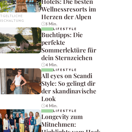
Hotels: Die besten
Wellnessresorts im
Herzen der Alpen
TGELTLICHE
INSCHALTUNG
3 Min.
LIFESTYLE
Buchtipps: Die
perfekte
Sommerlektüre für
dein Sternzeichen
4 Min.
LIFESTYLE
All eyes on Scandi
Style: So gelingt dir
der skandinavische
Look
4 Min.
LIFESTYLE
Longevity zum
Mitnehmen:
Highlights vom Hack