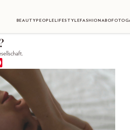
BEAUTY
PEOPLE
LIFESTYLE
FASHION
ABO
FOTOG
?
sellschaft.