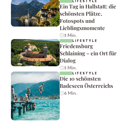
LIFESTYLE
Ein Tag in Hallstatt: die
schönsten Plätze,
Fotospots und
Lieblingsmomente
3 Min.
LIFESTYLE
Friedensburg
Schlaining – ein Ort für
Dialog
3 Min.
LIFESTYLE
Die 10 schönsten
Badeseen Österreichs
6 Min.