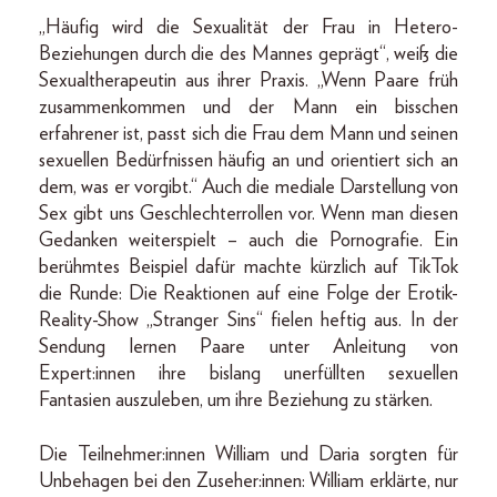
„Häufig wird die Sexualität der Frau in Hetero-
Beziehungen durch die des Mannes geprägt“, weiß die
Sexualtherapeutin aus ihrer Praxis. „Wenn Paare früh
zusammenkommen und der Mann ein bisschen
erfahrener ist, passt sich die Frau dem Mann und seinen
sexuellen Bedürfnissen häufig an und orientiert sich an
dem, was er vorgibt.“ Auch die mediale Darstellung von
Sex gibt uns Geschlechterrollen vor. Wenn man diesen
Gedanken weiterspielt – auch die Pornografie. Ein
berühmtes Beispiel dafür machte kürzlich auf TikTok
die Runde: Die Reaktionen auf eine Folge der Erotik-
Reality-Show „Stranger Sins“ fielen heftig aus. In der
Sendung lernen Paare unter Anleitung von
Expert:innen ihre bislang unerfüllten sexuellen
Fantasien auszuleben, um ihre Beziehung zu stärken.
Die Teilnehmer:innen William und Daria sorgten für
Unbehagen bei den Zuseher:innen: William erklärte, nur