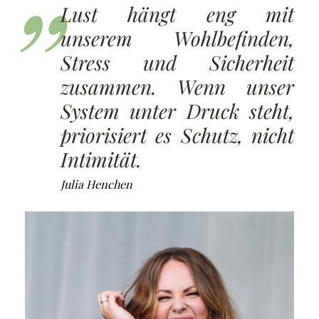
Lust hängt eng mit
unserem Wohlbefinden,
Stress und Sicherheit
zusammen. Wenn unser
System unter Druck steht,
priorisiert es Schutz, nicht
Intimität.
Julia Henchen