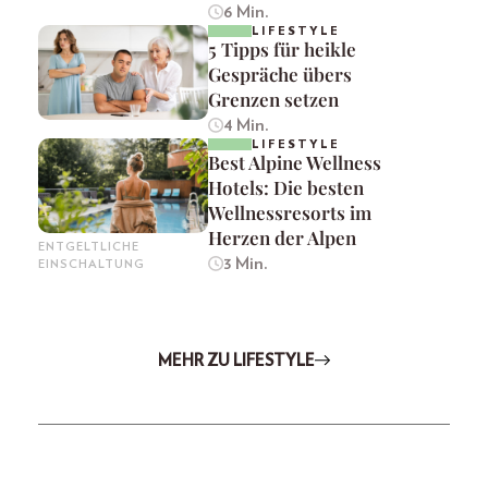
6 Min.
LIFESTYLE
5 Tipps für heikle
Gespräche übers
Grenzen setzen
4 Min.
LIFESTYLE
Best Alpine Wellness
Hotels: Die besten
Wellnessresorts im
Herzen der Alpen
ENTGELTLICHE
3 Min.
EINSCHALTUNG
MEHR ZU LIFESTYLE