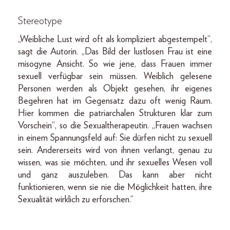
Stereotype
„Weibliche Lust wird oft als kompliziert abgestempelt“,
sagt die Autorin. „Das Bild der lustlosen Frau ist eine
misogyne Ansicht. So wie jene, dass Frauen immer
sexuell verfügbar sein müssen. Weiblich gelesene
Personen werden als Objekt gesehen, ihr eigenes
Begehren hat im Gegensatz dazu oft wenig Raum.
Hier kommen die patriarchalen Strukturen klar zum
Vorschein“, so die Sexualtherapeutin. „Frauen wachsen
in einem Spannungsfeld auf: Sie dürfen nicht zu sexuell
sein. Andererseits wird von ihnen verlangt, genau zu
wissen, was sie möchten, und ihr sexuelles Wesen voll
und ganz auszuleben. Das kann aber nicht
funktionieren, wenn sie nie die Möglichkeit hatten, ihre
Sexualität wirklich zu erforschen.“