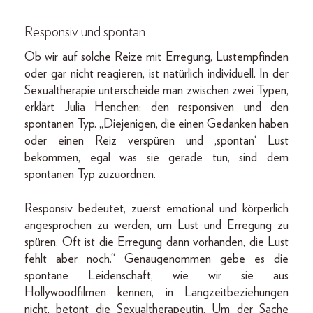
Responsiv und spontan
Ob wir auf solche Reize mit Erregung, Lustempfinden
oder gar nicht reagieren, ist natürlich individuell. In der
Sexualtherapie unterscheide man zwischen zwei Typen,
erklärt Julia Henchen: den responsiven und den
spontanen Typ. „Diejenigen, die einen Gedanken haben
oder einen Reiz verspüren und ‚spontan‘ Lust
bekommen, egal was sie gerade tun, sind dem
spontanen Typ zuzuordnen.
Responsiv bedeutet, zuerst emotional und körperlich
angesprochen zu werden, um Lust und Erregung zu
spüren. Oft ist die Erregung dann vorhanden, die Lust
fehlt aber noch.“ Genaugenommen gebe es die
spontane Leidenschaft, wie wir sie aus
Hollywoodfilmen kennen, in Langzeitbeziehungen
nicht, betont die Sexualtherapeutin. Um der Sache