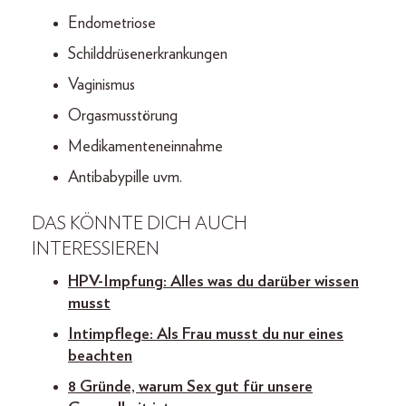
Endometriose
Schilddrüsenerkrankungen
Vaginismus
Orgasmusstörung
Medikamenteneinnahme
Antibabypille uvm.
DAS KÖNNTE DICH AUCH
INTERESSIEREN
HPV-Impfung: Alles was du darüber wissen
musst
Intimpflege: Als Frau musst du nur eines
beachten
8 Gründe, warum Sex gut für unsere