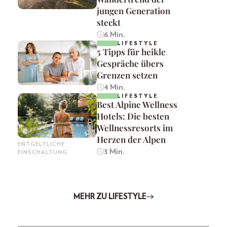
jungen Generation
steckt
6 Min.
LIFESTYLE
5 Tipps für heikle
Gespräche übers
Grenzen setzen
4 Min.
LIFESTYLE
Best Alpine Wellness
Hotels: Die besten
Wellnessresorts im
Herzen der Alpen
ENTGELTLICHE
3 Min.
EINSCHALTUNG
MEHR ZU LIFESTYLE