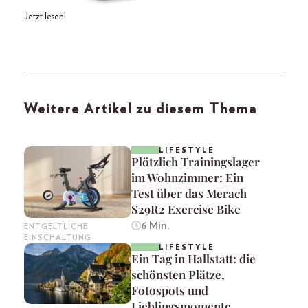
Jetzt lesen!
Weitere Artikel zu diesem Thema
LIFESTYLE
Plötzlich Trainingslager
im Wohnzimmer: Ein
Test über das Merach
S29R2 Exercise Bike
6 Min.
ENTGELTLICHE
EINSCHALTUNG
LIFESTYLE
Ein Tag in Hallstatt: die
schönsten Plätze,
Fotospots und
Lieblingsmomente