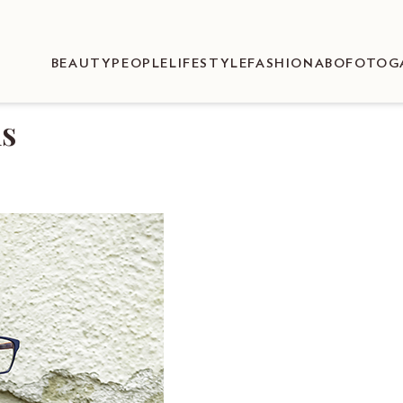
BEAUTY
PEOPLE
LIFESTYLE
FASHION
ABO
FOTOG
us