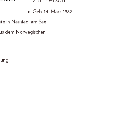
Zur Person
iten das
Geb. 14. März 1982
te in Neusiedl am See
 aus dem Norwegischen
tzung