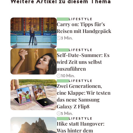
Weitere Artikel zu diesem Thema
LIFESTYLE
Carry on: Tipps für’s
Reisen mit Handgepäck
3 Min.
LIFESTYLE
Self-Date-Summer: Es
wird Zeit uns selbst
auszuführen
10 Min.
LIFESTYLE
Zwei Generationen,
eine Klappe: Wir testen
das neue Samsung
Galaxy Z Flip8
5 Min.
LIFESTYLE
Hike statt Hangover:
Was hinter dem