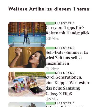
Weitere Artikel zu diesem Thema
LIFESTYLE
Carry on: Tipps für’s
Reisen mit Handgepäck
3 Min.
LIFESTYLE
Self-Date-Summer: Es
wird Zeit uns selbst
auszuführen
10 Min.
LIFESTYLE
Zwei Generationen,
eine Klappe: Wir testen
das neue Samsung
Galaxy Z Flip8
5 Min.
LIFESTYLE