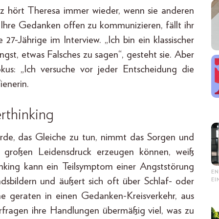
tz hört Theresa immer wieder, wenn sie anderen
t. Ihre Gedanken offen zu kommunizieren, fällt ihr
 27-Jährige im Interview. „Ich bin ein klassischer
gst, etwas Falsches zu sagen“, gesteht sie. Aber
okus: „Ich versuche vor jeder Entscheidung die
ienerin.
rthinking
ürde, das Gleiche zu tun, nimmt das Sorgen und
e großen Leidensdruck erzeugen können, weiß
nking kann ein Teilsymptom einer Angststörung
EN
ndsbildern und äußert sich oft über Schlaf- oder
E
fene geraten in einen Gedanken-Kreisverkehr, aus
erfragen ihre Handlungen übermäßig viel, was zu