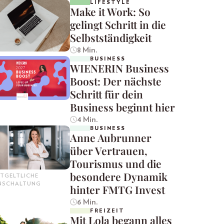
LIFESTYLE
Make it Work: So
gelingt Schritt in die
Selbstständigkeit
8 Min.
BUSINESS
WIENERIN Business
Boost: Der nächste
Schritt für dein
Business beginnt hier
4 Min.
BUSINESS
Anne Aubrunner
über Vertrauen,
Tourismus und die
besondere Dynamik
TGELTLICHE
INSCHALTUNG
hinter FMTG Invest
6 Min.
FREIZEIT
Mit Lola begann alles