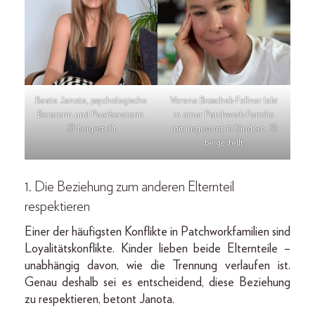
Beate Janota, psychologische
Verena Broschek-Fellner lebt
Beraterin und Paarberaterin.
in einer Patchwork-Familie
© beigestellt
mit insgesamt 13 Kindern. ©
beigestellt
1. Die Beziehung zum anderen Elternteil
respektieren
Einer der häufigsten Konflikte in Patchworkfamilien sind
Loyalitätskonflikte. Kinder lieben beide Elternteile –
unabhängig davon, wie die Trennung verlaufen ist.
Genau deshalb sei es entscheidend, diese Beziehung
zu respektieren, betont Janota.