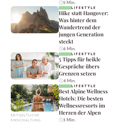
5 Min.
LIFESTYLE
Hike statt Hangover:
Was hinter dem
Wandertrend der
jungen Generation
steckt
6 Min.
LIFESTYLE
5 Tipps für heikle
Gespräche übers
Grenzen setzen
4 Min.
LIFESTYLE
Best Alpine Wellness
Hotels: Die besten
Wellnessresorts im
Herzen der Alpen
ENTGELTLICHE
3 Min.
EINSCHALTUNG